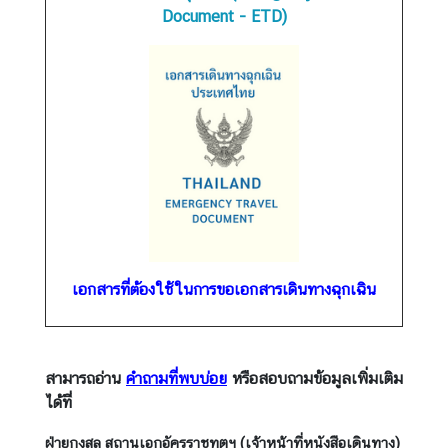
า
Document - ETD)
ส
น
ใ
จ
ข่
า
ว
|
ป
เอกสารที่ต้องใช้ในการขอเอกสารเดินทางฉุกเฉิน
ร
ะ
ก
า
สามารถอ่าน
คำถามที่พบบ่อย
หรือสอบถามข้อมูลเพิ่มเติม
ศ
ได้ที่
ฝ่ายกงสุล สถานเอกอัครราชทูตฯ (เจ้าหน้าที่หนังสือเดินทาง)