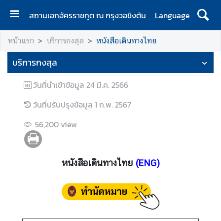
สถานเอกอัครราชทูต ณ กรุงวอชิงตัน
Language
ห
หน้าแรก
บริการกงสุล
หนังสือเดินทางไทย
น้
า
บริการกงสุล
แ
ร
วันที่นำเข้าข้อมูล
24 มี.ค. 2566
ก
วันที่ปรับปรุงข้อมูล
1 ก.พ. 2567
ส
ถ
56,200
view
า
น
เ
หนังสือเดินทางไทย
(ENG)
อ
ก
อั
ค
ร