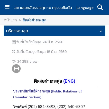
สถานเอกอัครราชทูต ณ กรุงวอชิงตัน
Language
ห
หน้าแรก
ติดต่อฝ่ายกงสุล
น้
า
บริการกงสุล
แ
ร
วันที่นำเข้าข้อมูล
24 มี.ค. 2566
ก
วันที่ปรับปรุงข้อมูล
18 มี.ค. 2569
ส
ถ
34,398
view
า
น
เ
ติดต่อฝ่ายกงสุล
(ENG)
อ
ก
ประชาสัมพันธ์ฝ่ายกงสุล (Public Relations of
อั
Consular Section)
ค
โทรศัพท์
(202) 684-8493, (202) 640-5897
ร