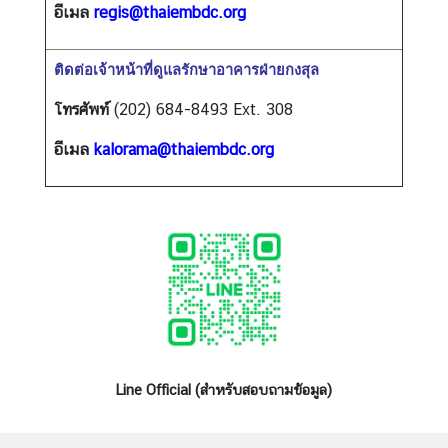
อีเมล
regis@thaiembdc.org
บ
ติดต่อเจ้าหน้าที่ดูแลรักษาอาคารฝ่ายกงสุล
ริ
ก
โทรศัพท์
(202) 684-8493 Ext. 308
า
อีเมล
kalorama@thaiembdc.org
ร
ก
ง
สุ
ล
ข้
อ
มู
ล
Line Official (สำหรับสอบถามข้อมูล)
ที่
น่