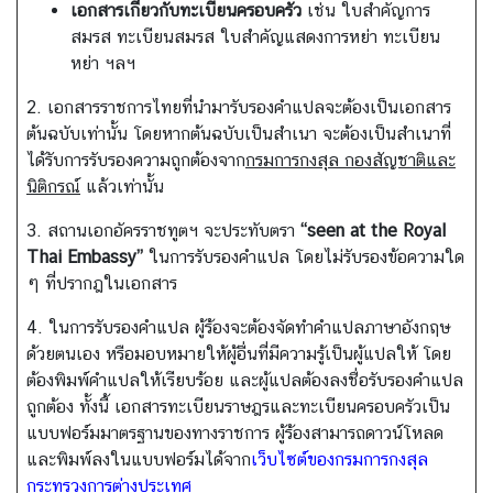
เอกสารเกี่ยวกับทะเบียนครอบครัว
เช่น ใบสำคัญการ
ค
สมรส ทะเบียนสมรส ใบสำคัญแสดงการหย่า ทะเบียน
ว
หย่า ฯลฯ
า
2. เอกสารราชการไทยที่นำมารับรองคำแปลจะต้องเป็นเอกสาร
ม
ต้นฉบับเท่านั้น โดยหากต้นฉบับเป็นสำเนา จะต้องเป็นสำเนาที่
สั
ได้รับการรับรองความถูกต้องจาก
กรมการกงสุล กองสัญชาติและ
ม
นิติกรณ์
แล้วเท่านั้น
พั
น
3. สถานเอกอัครราชทูตฯ จะประทับตรา
“seen at the Royal
ธ์
Thai Embassy”
ในการรับรองคำแปล โดยไม่รับรองข้อความใด
ไ
ๆ ที่ปรากฎในเอกสาร
ท
4. ในการรับรองคำแปล ผู้ร้องจะต้องจัดทำคำแปลภาษาอังกฤษ
ย
ด้วยตนเอง หรือมอบหมายให้ผู้อื่นที่มีความรู้เป็นผู้แปลให้ โดย
-
ต้องพิมพ์คำแปลให้เรียบร้อย และผู้แปลต้องลงชื่อรับรองคำแปล
ส
ถูกต้อง ทั้งนี้ เอกสารทะเบียนราษฎรและทะเบียนครอบครัวเป็น
ห
แบบฟอร์มมาตรฐานของทางราชการ ผู้ร้องสามารถดาวน์โหลด
รั
และพิมพ์ลงในแบบฟอร์มได้จาก
ฐ
เว็บไซต์ของกรมการกงสุล
กระทรวงการต่างประเทศ
ฯ