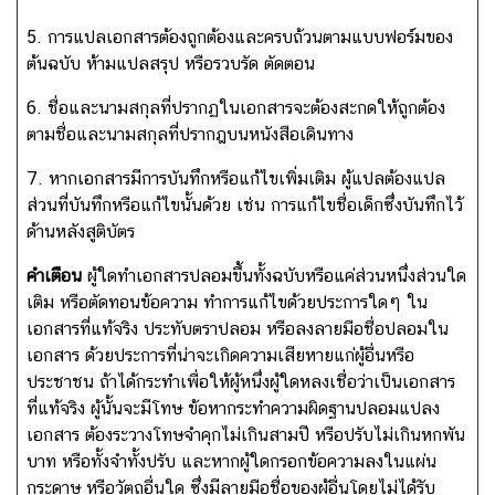
5. การแปลเอกสารต้องถูกต้องและครบถ้วนตามแบบฟอร์มของ
ต้นฉบับ ห้ามแปลสรุป หรือรวบรัด ตัดตอน
บ
ริ
6. ชื่อและนามสกุลที่ปรากฏในเอกสารจะต้องสะกดให้ถูกต้อง
ก
ตามชื่อและนามสกุลที่ปรากฎบนหนังสือเดินทาง
า
ร
7. หากเอกสารมีการบันทึกหรือแก้ไขเพิ่มเติม ผู้แปลต้องแปล
ก
ส่วนที่บันทึกหรือแก้ไขนั้นด้วย เช่น การแก้ไขชื่อเด็กซึ่งบันทึกไว้
ง
ด้านหลังสูติบัตร
สุ
คำเตือน
ล
ผู้ใดทำเอกสารปลอมขึ้นทั้งฉบับหรือแค่ส่วนหนึ่งส่วนใด
เติม หรือตัดทอนข้อความ ทำการแก้ไขด้วยประการใดๆ ใน
เอกสารที่แท้จริง ประทับตราปลอม หรือลงลายมือชื่อปลอมใน
ข้
เอกสาร ด้วยประการที่น่าจะเกิดความเสียหายแก่ผู้อื่นหรือ
อ
ประชาชน ถ้าได้กระทำเพื่อให้ผู้หนึ่งผู้ใดหลงเชื่อว่าเป็นเอกสาร
มู
ที่แท้จริง ผู้นั้นจะมีโทษ ข้อหากระทำความผิดฐานปลอมแปลง
ล
เอกสาร ต้องระวางโทษจำคุกไม่เกินสามปี หรือปรับไม่เกินหกพัน
ที่
บาท หรือทั้งจำทั้งปรับ และหากผู้ใดกรอกข้อความลงในแผ่น
น่
กระดาษ หรือวัตถุอื่นใด ซึ่งมีลายมือชื่อของผู้อื่นโดยไม่ได้รับ