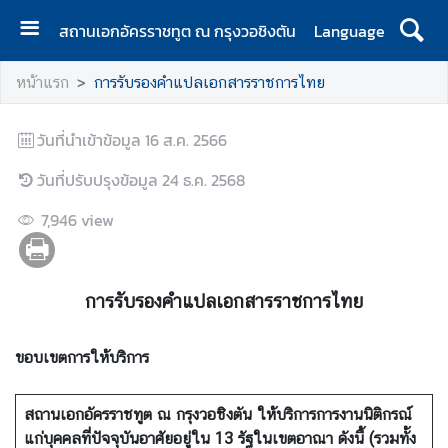
สถานเอกอัครราชทูต ณ กรุงวอชิงตัน
Language
ห
หน้าแรก
การรับรองคำแปลเอกสารราชการไทย
น้
า
วันที่นำเข้าข้อมูล
แ
16 ส.ค. 2566
ร
วันที่ปรับปรุงข้อมูล
24 ธ.ค. 2568
ก
7,946
view
ส
ถ
า
น
การรับรองคำแปลเอกสารราชการไทย
เ
อ
ขอบเขตการให้บริการ
ก
อั
สถานเอกอัครราชทูต ณ กรุงวอชิงตัน ให้บริการการงานนิติกรณ์
ค
แก่บุคคลที่ปัจจุบันอาศัยอยู่ใน 13 รัฐในเขตอาณา ดังนี้ (รวมทั้ง
ร