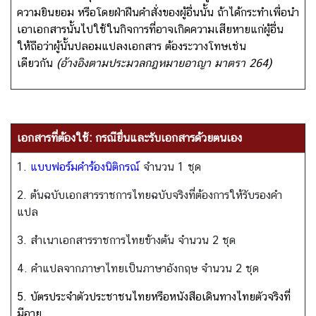
า
ความยินยอม หรือโดยฝ่าฝืนคำสั่งของผู้อื่นนั้น ถ้าได้กระทำเพื่อนำ
ส
เอาเอกสารนั้นไปใช้ในกิจการที่อาจเกิดความเสียหายแก่ผู้อื่น
น
ให้ถือว่าผู้นั้นปลอมแปลงเอกสาร ต้องระวางโทษเช่น
ใ
เดียวกัน
(อ้างอิงตามประมวลกฎหมายอาญา มาตรา 264)
จ
ข่
า
เอกสารที่ต้องใช้: กรณียื่นและรับเอกสารด้วยตนเอง
ว
1.
แบบฟอร์มคำร้องนิติกรณ์
จำนวน 1 ชุด
|
ป
2. ต้นฉบับเอกสารราชการไทยฉบับจริงที่ต้องการให้รับรองคำ
ร
แปล
ะ
ก
3. สำเนาเอกสารราชการไทยข้างต้น จำนวน 2 ชุด
า
4. คำแปลจากภาษาไทยเป็นภาษาอังกฤษ จำนวน 2 ชุด
ศ
5. บัตรประจำตัวประชาชนไทยหรือหนังสือเดินทางไทยตัวจริงที่
มีอายุ