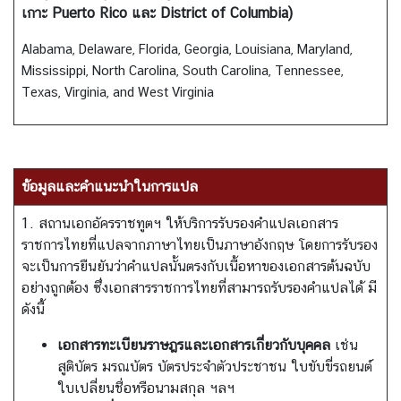
เกาะ Puerto Rico และ District of Columbia)
ร
า
Alabama, Delaware, Florida, Georgia, Louisiana, Maryland,
ช
Mississippi, North Carolina, South Carolina, Tennessee,
ทู
Texas, Virginia, and West Virginia
ต
เ
กี่
ข้อมูลและคำแนะนำในการแปล
ย
1. สถานเอกอัครราชทูตฯ ให้บริการรับรองคำแปลเอกสาร
ว
ราชการไทยที่แปลจากภาษาไทยเป็นภาษาอังกฤษ โดยการรับรอง
กั
จะเป็นการยืนยันว่าคำแปลนั้นตรงกับเนื้อหาของเอกสารต้นฉบับ
บ
อย่างถูกต้อง ซึ่งเอกสารราชการไทยที่สามารถรับรองคำแปลได้ มี
ส
ดังนี้
ห
รั
เอกสารทะเบียนราษฎรและเอกสารเกี่ยวกับบุคคล
เช่น
ฐ
สูติบัตร มรณบัตร บัตรประจำตัวประชาชน ใบขับขี่รถยนต์
ฯ
ใบเปลี่ยนชื่อหรือนามสกุล ฯลฯ