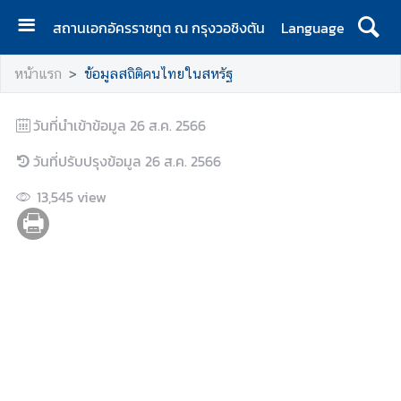
สถานเอกอัครราชทูต ณ กรุงวอชิงตัน
Language
ห
หน้าแรก
ข้อมูลสถิติคนไทยในสหรัฐ
น้
า
วันที่นำเข้าข้อมูล
แ
26 ส.ค. 2566
ร
วันที่ปรับปรุงข้อมูล
26 ส.ค. 2566
ก
13,545
view
ส
ถ
า
น
เ
อ
ก
อั
ค
ร