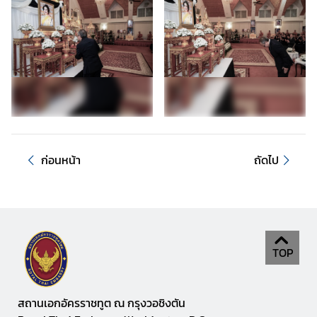
ค
ว
า
ม
สั
ม
พั
น
ก่อนหน้า
ถัดไป
ธ์
ไ
ท
ย
-
ส
TOP
ห
รั
ฐ
สถานเอกอัครราชทูต ณ กรุงวอชิงตัน
ฯ