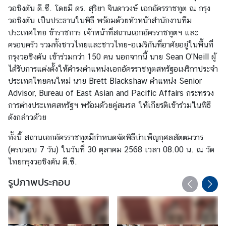
วอชิงตัน ดี.ซี. โดยมี ดร. สุริยา จินดาวงษ์ เอกอัครราชทูต ณ กรุง
ร
วอชิงตัน เป็นประธานในพิธี พร้อมด้วยหัวหน้าสำนักงานทีม
า
ประเทศไทย ข้าราชการ เจ้าหน้าที่สถานเอกอัครราชทูตฯ และ
ช
ครอบครัว รวมทั้งชาวไทยและชาวไทย-อเมริกันที่อาศัยอยู่ในพื้นที่
ทู
กรุงวอชิงตัน เข้าร่วมกว่า 150 คน นอกจากนี้ นาย Sean O'Neill ผู้
ต
ได้รับการแต่งตั้งให้ดำรงตำแหน่งเอกอัครราชทูตสหรัฐอเมริกาประจำ
ประเทศไทยคนใหม่ นาย Brett Blackshaw ตำแหน่ง Senior
เ
Advisor, Bureau of East Asian and Pacific Affairs กระทรวง
กี่
การต่างประเทศสหรัฐฯ พร้อมด้วยคู่สมรส ให้เกียรติเข้าร่วมในพิธี
ย
ดังกล่าวด้วย
ว
ทั้งนี้ สถานเอกอัครราชทูตมีกำหนดจัดพิธีบำเพ็ญกุศลสัตตมวาร
กั
(ครบรอบ 7 วัน) ในวันที่ 30 ตุลาคม 2568 เวลา 08.00 น. ณ วัด
บ
ไทยกรุงวอชิงตัน ดี.ซี.
ส
ห
รูปภาพประกอบ
รั
ฐ
ฯ