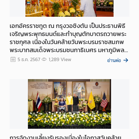
า
ส
น
เอกอัครราชทูต ณ กรุงวอชิงตัน เป็นประธานพิธี
ใ
เจริญพระพุทธมนต์และทำบุญตักบาตรถวายพระ
จ
ราชกุศล เนื่องในวันคล้ายวันพระบรมราชสมภพ
พระบาทสมเด็จพระบรมชนกาธิเบศร มหาภูมิพล
ข่
อดุลยเดชมหาราช บรมนาถบพิตร วันชาติ และวัน
5 ธ.ค. 2567
1,289
View
า
อ่านต่อ
พ่อแห่งชาติ ๕ ธันวาคม ๒๕๖๗
ว
|
ป
ร
ะ
ก
า
ศ
การจัดงานเลี้ยงรับรองเนื่องในโอกาสวันคล้าย