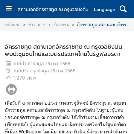
สถานเอกอัครราชทูต ณ กรุงวอชิงตัน
Language
ห
หน้าแรก
ข่าว
ข่าว | กิจกรรม
อัครราชทูต สถานเอกอัครราชทูต ณ กรุงวอชิงตัน พบปะชุมชนไทยและมิตรประเทศไทยในรัฐฟลอริดา
น้
า
แ
อัครราชทูต สถานเอกอัครราชทูต ณ กรุงวอชิงตัน
ร
พบปะชุมชนไทยและมิตรประเทศไทยในรัฐฟลอริดา
ก
วันที่นำเข้าข้อมูล
23 ม.ค. 2568
ส
วันที่ปรับปรุงข้อมูล
23 ม.ค. 2568
ถ
1,270
view
า
น
เ
เมื่อวันที่ ๘ มกราคม ๒๕๖๘ นางสาวจุลีพจน์ อิศรางกูร ณ อยุธยา
อ
อัครราชทูต สถานเอกอัครราชทูต ณ กรุงวอชิงตัน ในฐานะผู้แทน
ก
ของเอกอัครราชทูต ณ กรุงวอชิงตัน ได้เข้าร่วมงานเลี้ยงอาหารค่ำ
อั
เพื่อพบปะกับผู้แทนชุมชนไทยและมิตรประเทศไทยในรัฐฟลอริดา
ค
ที่เมือง Wellington โดยมีนายชวนล ผิวนิล ผู้อำนวยการสำนักงาน
ร