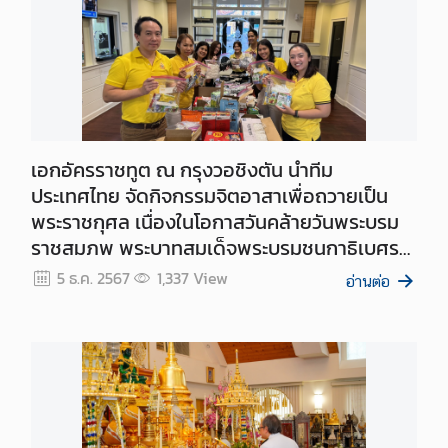
บ
ริ
ก
า
ร
เอกอัครราชทูต ณ กรุงวอชิงตัน นำทีม
ก
ประเทศไทย จัดกิจกรรมจิตอาสาเพื่อถวายเป็น
ง
พระราชกุศล เนื่องในโอกาสวันคล้ายวันพระบรม
สุ
ราชสมภพ พระบาทสมเด็จพระบรมชนกาธิเบศร
ล
มหาภูมิพลอดุลยเดชมหาราช บรมนาถบพิตร วัน
5 ธ.ค. 2567
1,337
View
อ่านต่อ
ชาติ และวันพ่อแห่งชาติ ๕ ธันวาคม ๒๕๖๗
ข้
อ
มู
ล
ที่
น่