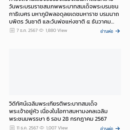
ถ
วันพระบรมราชสมภพพระบาทสมเด็จพระบรมชน
า
กาธิเบศร มหาภูมิพลอดุลยเดชมหาราช บรมนาถ
ม
บพิตร วันชาติ และวันพ่อแห่งชาติ ๕ ธันวาคม
-
๒๕๖๗ ที่กรุงวอชิงตัน
ต
7 ธ.ค. 2567
1,880
View
อ่านต่อ
อ
บ
วิดีทัศน์เฉลิมพระเกียรติพระบาทสมเด็จ
พระเจ้าอยู่หัว เนื่องในโอกาสมหามงคลเฉลิม
พระชนมพรรษา 6 รอบ 28 กรกฎาคม 2567
11 ธ.ค. 2567
1,007
View
อ่านต่อ