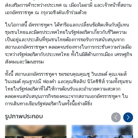
ส่งเสริมการค้าระหว่างประเทศ ณ เมืองไมอามี และเจ้าหน้าที่สถาน
ร
เอกอัครราชทูต ณ กรุงวอชิงตันเข้าร่วมด้วย
า
ช
ในโอกาสนี้ อัครราชทูตฯ ได้หารือแลกเปลี่ยนข้อคิดเห็นกับผู้แทน
ทู
ชุมชนไทยและมิตรประเทศไทยในรัฐฟลอริดาเกี่ยวกับชีวิตความ
ต
เป็นอยู่และประเด็นที่ชุมชนไทยต้องการขอรับการสนับสนุนจาก
สถานเอกอัครราชทูตฯ ตลอดจนช่องทางในการกระชับความร่วมมือ
ระหว่างรัฐฟลอริดากับประเทศไทย ทั้งในมิติด้านการเมือง เศรษฐกิจ
เ
สังคมและวัฒนธรรม
กี่
ย
ทั้งนี้ สถานเอกอัครราชทูตฯ ขอขอบคุณคุณซู วินเธมด์ คุณเจมส์
ว
วินเธมด์ คุณฐาปณี ฟองคำ และคุณฟิลลิป นิโคซิซิส์ รวมทั้งชุมชน
กั
ไทยในรัฐฟลอริดาที่ได้ให้การต้อนรับและอำนวยความสะดวก
บ
ตลอดจนสนับสนุนภารกิจของคณะจากสถานเอกอัครราชทูตฯ ใน
ส
การเดินทางเยือนรัฐฟลอริดาในครั้งนี้อย่างดียิ่ง
ห
รั
รูปภาพประกอบ
ฐ
ฯ