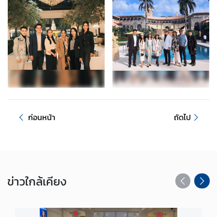
ค
ว
า
ม
สั
ม
พั
น
ธ์
ก่อนหน้า
ถัดไป
ไ
ท
ย
-
ส
ข่าว
ใกล้เคียง
ห
รั
ฐ
ฯ