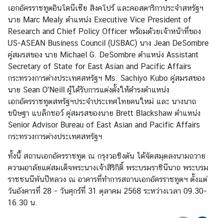
เอกอัครราชทูตอินโดนีเซีย สิงคโปร์ และคอสตาริกาประจำสหรัฐฯ
ร
นาย Marc Mealy ตำแหน่ง Executive Vice President of
า
Research and Chief Policy Officer พร้อมด้วยเจ้าหน้าที่ของ
ช
US-ASEAN Business Council (USBAC) นาง Jean DeSombre
ทู
คู่สมรสของ นาย Michael G. DeSombre ตำแหน่ง Assistant
ต
Secretary of State for East Asian and Pacific Affairs
กระทรวงการต่างประเทศสหรัฐฯ Ms. Sachiyo Kubo คู่สมรสของ
เ
นาย Sean O'Neill ผู้ได้รับการแต่งตั้งให้ดำรงตำแหน่ง
กี่
เอกอัครราชทูตสหรัฐฯประจำประเทศไทยคนใหม่ และ นางนาถ
ย
ขนิษฐา แบล็กชอว์ คู่สมรสของนาย Brett Blackshaw ตำแหน่ง
ว
Senior Advisor Bureau of East Asian and Pacific Affairs
กั
กระทรวงการต่างประเทศสหรัฐฯ
บ
ทั้งนี้ สถานเอกอัครราชทูต ณ กรุงวอชิงตัน ได้จัดสมุดลงนามถวาย
ส
ความอาลัยแด่สมเด็จพระนางเจ้าสิริกิติ์ พระบรมราชินีนาถ พระบรม
ห
ราชชนนีพันปีหลวง ณ อาคารที่ทำการสถานเอกอัครราชทูตฯ ตั้งแต่
รั
วันอังคารที่ 28 - วันศุกร์ที่ 31 ตุลาคม 2568 ระหว่างเวลา 09.30-
ฐ
16.30 น.
ฯ