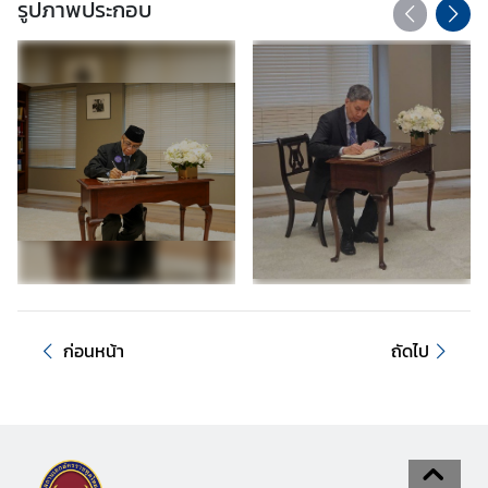
รูปภาพประกอบ
ค
ว
า
ม
สั
ม
พั
น
ธ์
ไ
ท
ย
ก่อนหน้า
ถัดไป
-
ส
ห
รั
ฐ
ฯ