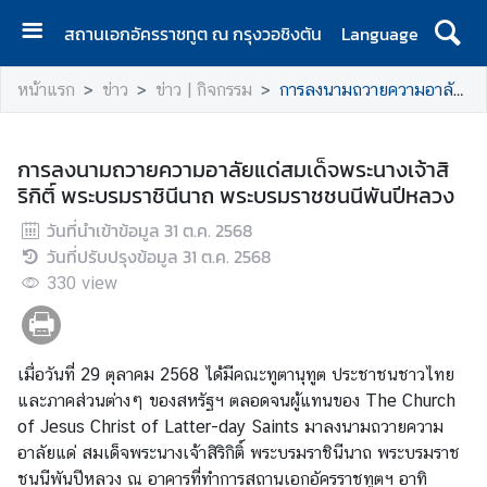
สถานเอกอัครราชทูต ณ กรุงวอชิงตัน
Language
ห
หน้าแรก
ข่าว
ข่าว | กิจกรรม
การลงนามถวายความอาลัยแด่สมเด็จพระนางเจ้าสิริกิติ์ พระบรมราชินีนาถ พระบรมราชชนนีพันปีหลวง
น้
า
แ
การลงนามถวายความอาลัยแด่สมเด็จพระนางเจ้าสิ
ร
ริกิติ์ พระบรมราชินีนาถ พระบรมราชชนนีพันปีหลวง
ก
วันที่นำเข้าข้อมูล
31 ต.ค. 2568
ส
วันที่ปรับปรุงข้อมูล
31 ต.ค. 2568
ถ
330
view
า
น
เ
เมื่อวันที่ 29 ตุลาคม 2568 ได้มีคณะทูตานุทูต ประชาชนชาวไทย
อ
และภาคส่วนต่างๆ ของสหรัฐฯ ตลอดจนผู้แทนของ The Church
ก
of Jesus Christ of Latter-day Saints มาลงนามถวายความ
อั
อาลัยแด่ สมเด็จพระนางเจ้าสิริกิติ์ พระบรมราชินีนาถ พระบรมราช
ค
ชนนีพันปีหลวง ณ อาคารที่ทำการสถานเอกอัครราชทูตฯ อาทิ
ร